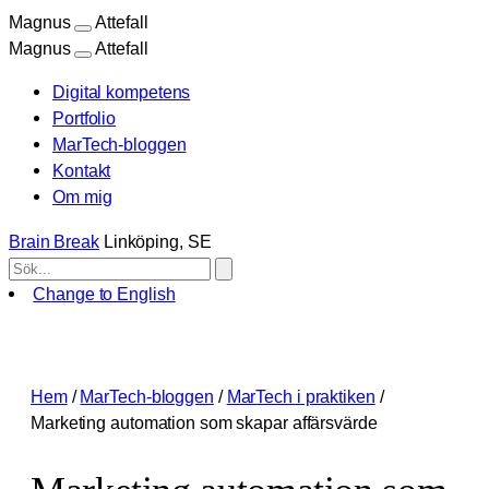
Magnus
Attefall
Magnus
Attefall
Digital kompetens
Portfolio
MarTech-bloggen
Kontakt
Om mig
Brain Break
Linköping, SE
Change to English
Hoppa
till
innehåll
Hem
/
MarTech-bloggen
/
MarTech i praktiken
/
Marketing automation som skapar affärsvärde