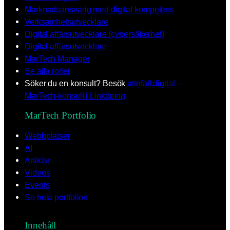
Marknadsansvarig med digital kompetens
Verksamhetsutvecklare
Digital affärsutvecklare (cybersäkerhet)
Digital affärsutvecklare
MarTech Manager
Se alla roller
Söker du en konsult? Besök
attefall.digital –
MarTech-konsult i Linköping
MarTech Portfolio
Webbplatser
AI
Artiklar
Videos
Events
Se hela portfolion
Innehåll