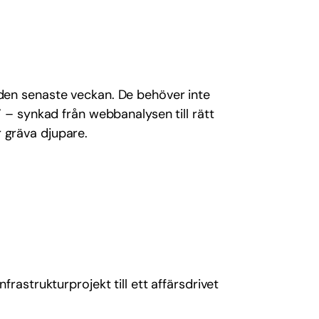
r den senaste veckan. De behöver inte
” – synkad från webbanalysen till rätt
r gräva djupare.
frastrukturprojekt till ett affärsdrivet