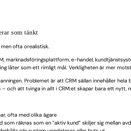
erar som tänkt
 men ofta orealistisk.
RM, marknadsföringsplattform, e-handel, kundtjänstsys
ning låter som ett rimligt mål. Verkligheten är mer motst
a sanningen. Problemet är att CRM sällan innehåller he
– och att tvinga in allt i CRM:et skapar bara ett nytt,
ar, ofta med olika ägare
vad som räknas som en “aktiv kund” skiljer sig mellan av
erhålla när system uppdateras eller byts ut