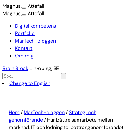
Magnus
Attefall
Magnus
Attefall
Digital kompetens
Portfolio
MarTech-bloggen
Kontakt
Om mig
Brain Break
Linköping, SE
Change to English
Hoppa
till
innehåll
Hem
/
MarTech-bloggen
/
Strategi och
genomförande
/
Hur bättre samarbete mellan
marknad, IT och ledning förbättrar genomförandet