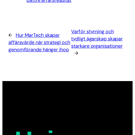
bättre affärsresultat
Varför styrning och
←
Hur MarTech skapar
tydligt ägarskap skapar
affärsvärde när strategi och
starkare organisationer
genomförande hänger ihop
→