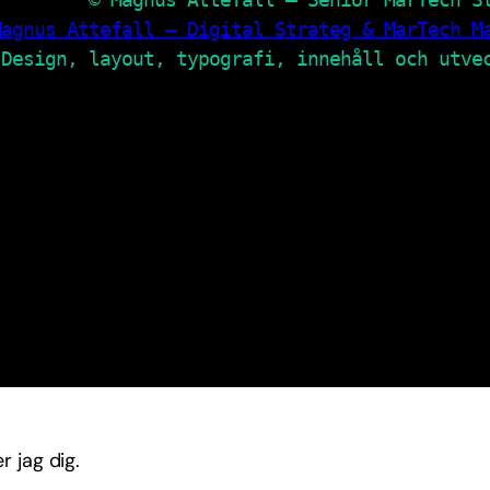
Magnus Attefall – Digital Strateg & MarTech M
 Design, layout, typografi, innehåll och utve
r jag dig.