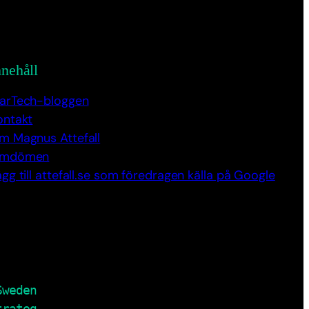
nnehåll
arTech-bloggen
ontakt
m Magnus Attefall
mdömen
gg till attefall.se som föredragen källa på Google
Sweden
trateg