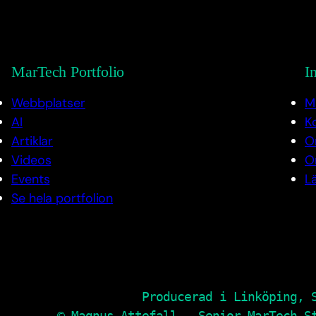
MarTech Portfolio
I
Webbplatser
M
AI
K
Artiklar
O
Videos
O
Events
Lä
Se hela portfolion
Producerad i Linköping, 
© Magnus Attefall – Senior MarTech S